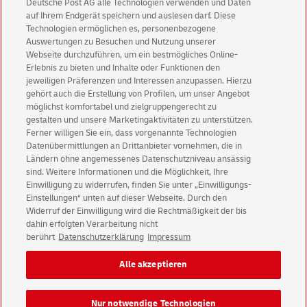
Deutsche Post AG alle Technologien verwenden und Daten
Regulierung, Postpolitik, Corporate Incubations,
auf Ihrem Endgerät speichern und auslesen darf. Diese
Elektromobilität.
Technologien ermöglichen es, personenbezogene
Auswertungen zu Besuchen und Nutzung unserer
Webseite durchzuführen, um ein bestmögliches Online-
Zum Kontaktformular
Erlebnis zu bieten und Inhalte oder Funktionen den
jeweiligen Präferenzen und Interessen anzupassen. Hierzu
gehört auch die Erstellung von Profilen, um unser Angebot
möglichst komfortabel und zielgruppengerecht zu
gestalten und unsere Marketingaktivitäten zu unterstützen.
Ferner willigen Sie ein, dass vorgenannte Technologien
Datenübermittlungen an Drittanbieter vornehmen, die in
Ländern ohne angemessenes Datenschutzniveau ansässig
sind. Weitere Informationen und die Möglichkeit, Ihre
Einwilligung zu widerrufen, finden Sie unter „Einwilligungs-
Einstellungen“ unten auf dieser Webseite. Durch den
Widerruf der Einwilligung wird die Rechtmäßigkeit der bis
dahin erfolgten Verarbeitung nicht
berührt
Datenschutzerklärung
Impressum
© 2026 Deutsche Post AG
Impressum
Datenschutz & Cookies
Alle akzeptieren
Rechtliche Hinweise
Einwilligungs-Einstellungen
Nur notwendige Technologien