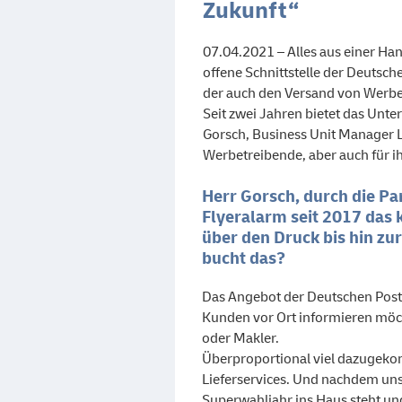
Zukunft“
07.04.2021 – Alles aus einer H
offene Schnittstelle der Deutsch
der auch den Versand von Werbes
Seit zwei Jahren bietet das Unt
Gorsch, Business Unit Manager Log
Werbetreibende, aber auch für i
Herr Gorsch, durch die Pa
Flyeralarm seit 2017 das 
über den Druck bis hin zu
bucht das?
Das Angebot der Deutschen Post 
Kunden vor Ort informieren möc
oder Makler.
Überproportional viel dazugek
Lieferservices. Und nachdem un
Superwahljahr ins Haus steht u