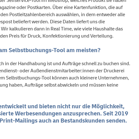
er Selfservice-Tool im Webshop, welches Produkt sie haben
gazine oder Postkarten. Über eine Kartenfunktion, die auf
 den Postleitzahlenbereich auswählen, in dem entweder alle
spost beliefert werden. Diese Daten liefert uns die
 Wir kalkulieren dann in Real Time, wie viele Haushalte das
 den Preis für Druck, Konfektionierung und Verteilung.
 am Selbstbuchungs-Tool am meisten?
ach in der Handhabung ist und Aufträge schnell zu buchen sind.
nendienst- oder Außendienstmitarbeiter:innen der Druckerei
erem Selbstbuchungs-Tool können auch kleinere Unternehmen,
lung haben, Aufträge selbst abwickeln und müssen keine
ntwickelt und bieten nicht nur die Möglichkeit,
ierte Werbesendungen anzusprechen. Seit 2019
Print-Mailings auch an Bestandskunden senden.