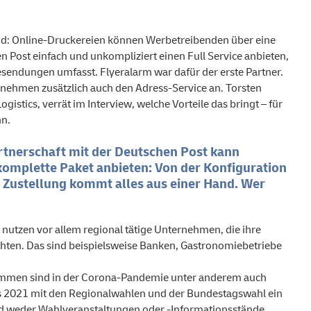
and: Online-Druckereien können Werbetreibenden über eine
en Post einfach und unkompliziert einen Full Service anbieten,
endungen umfasst. Flyeralarm war dafür der erste Partner.
ernehmen zusätzlich auch den Adress-Service an. Torsten
istics, verrät im Interview, welche Vorteile das bringt – für
hn.
rtnerschaft mit der Deutschen Post kann
komplette Paket anbieten: Von der Konfiguration
r Zustellung kommt alles aus einer Hand. Wer
nutzen vor allem regional tätige Unternehmen, die ihre
hten. Das sind beispielsweise Banken, Gastronomiebetriebe
ommen sind in der Corona-Pandemie unter anderem auch
s 2021 mit den Regionalwahlen und der Bundestagswahl ein
nd weder Wahlveranstaltungen oder -Informationsstände