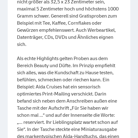
nicht größer als 32,5 x 23 Zentimeter sein,
maximal 5 Zentimeter hoch und höchstens 1000
Gramm schwer. Generell sind Gratisproben zum
Beispiel mit Tee, Kaffee, Cornflakes oder
Gewürzen empfehlenswert. Auch Werbeartikel,
Datenträger, CDs, DVDs und Ähnliches eignen
sich.
Als echte Highlights gelten Proben aus dem
Bereich Beauty und Düfte. Im Prinzip empfiehlt
sich alles, was die Kundschaft zu Hause testen,
befühlen, schmecken oder riechen kann. Ein
Beispiel: Aida Cruises hat ein sensorisch
optimiertes Print-Mailing verschickt. Darin
befand sich neben dem Anschreiben außen eine
Tasche mit der Aufschrift „Für Sie haben wir
schon mal ...“ und auf der Innenseite die Worte:
„... reserviert. Ihr Lieblingsplatz wartet schon auf
Sie“. In der Tasche steckte eine Miniaturausgabe
des markentypischen Aida-Handtuchs, das einen