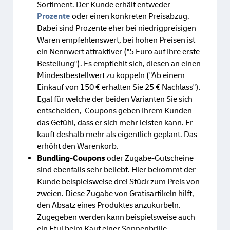
Sortiment. Der Kunde erhält entweder
Prozente
oder einen konkreten Preisabzug.
Dabei sind Prozente eher bei niedrigpreisigen
Waren empfehlenswert, bei hohen Preisen ist
ein Nennwert attraktiver ("5 Euro auf Ihre erste
Bestellung"). Es empfiehlt sich, diesen an einen
Mindestbestellwert zu koppeln ("Ab einem
Einkauf von 150 € erhalten Sie 25 € Nachlass").
Egal für welche der beiden Varianten Sie sich
entscheiden, Coupons geben Ihrem Kunden
das Gefühl, dass er sich mehr leisten kann. Er
kauft deshalb mehr als eigentlich geplant. Das
erhöht den Warenkorb.
Bundling-Coupons
oder Zugabe-Gutscheine
sind ebenfalls sehr beliebt. Hier bekommt der
Kunde beispielsweise drei Stück zum Preis von
zweien. Diese Zugabe von Gratisartikeln hilft,
den Absatz eines Produktes anzukurbeln.
Zugegeben werden kann beispielsweise auch
ein Etui beim Kauf einer Sonnenbrille.